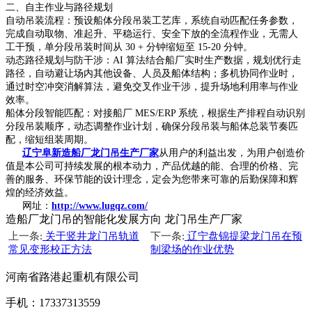
二、自主作业与路径规划
自动吊装流程：预设船体分段吊装工艺库，系统自动匹配任务参数，
完成自动取物、准起升、平稳运行、安全下放的全流程作业，无需人
工干预，单分段吊装时间从 30 + 分钟缩短至 15-20 分钟。
动态路径规划与防干涉：AI 算法结合船厂实时生产数据，规划优行走
路径，自动避让场内其他设备、人员及船体结构；多机协同作业时，
通过时空冲突消解算法，避免交叉作业干涉，提升场地利用率与作业
效率。
船体分段智能匹配：对接船厂 MES/ERP 系统，根据生产排程自动识别
分段吊装顺序，动态调整作业计划，确保分段吊装与船体总装节奏匹
配，缩短组装周期。
辽宁阜新造船厂龙门吊生产厂家
从用户的利益出发，为用户创造价
值是本公司可持续发展的根本动力，产品优越的能、合理的价格、完
善的服务、环保节能的设计理念，定会为您带来可靠的后勤保障和辉
煌的经济效益。
网址：
http://www.lugqz.com/
造船厂龙门吊的智能化发展方向 龙门吊生产厂家
上一条:
关于竖井龙门吊轨道
下一条:
辽宁盘锦提梁龙门吊在预
常见变形校正方法
制梁场的作业优势
河南省路港起重机有限公司
手机：17337313559