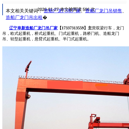
2026-01-27 本文被阅读 596 次
本文相关关键词：
造船厂龙门吊厂家
、
造船厂龙门吊销售
、
造船厂龙门吊出租
�
辽宁阜新造船厂龙门吊厂家
【17337313559】主
营双梁行车，龙门
吊，欧式起重机，桥式起重机、门式起重机，路桥门机、造船龙门
吊、轻型起重机，悬臂式起重机、半门式起重机。