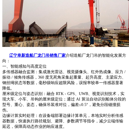
辽宁阜新造船厂龙门吊销售厂家
介绍造船厂龙门吊的智能化发展方
向：
一、智能感知与高度定位
多传感器融合监测：集成激光雷达、视觉摄像头、红外热成像、应力 /
振动 / 倾角传感器，360 度无死角采集起重量、起升高度、主梁应力、
钢丝绳状态等数据，毫秒级响应超限风险，误报率较单一传感器显著
降低。
厘米级定位与姿态识别：融合 RTK - GPS、UWB、视觉识别技术，实
现大车、小车、吊钩的厘米级定位；通过 AI 算法自动识别船体分段的
型号、重心、姿态，确保吊装准对位，偏差≤0.5°，避免分段碰撞损
伤。
边缘计算实时处理：在设备端部署边缘计算单元，本地实时分析传感
器数据，快速执行路径规划、避障、参数调节等指令，减少云端传输
延迟，保障高动态作业的响应速度。