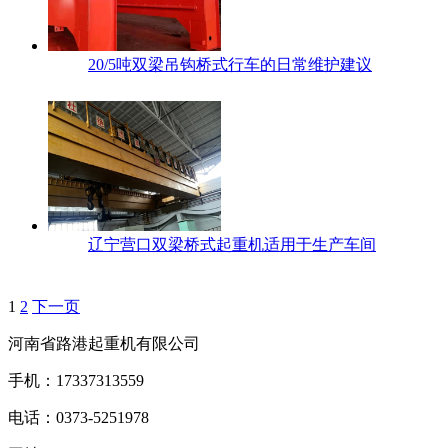
20/5吨双梁吊钩桥式行车的日常维护建议
辽宁营口双梁桥式起重机适用于生产车间
1
2
下一页
河南省路港起重机有限公司
手机：17337313559
电话：0373-5251978