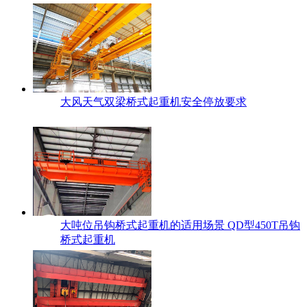
大风天气双梁桥式起重机安全停放要求
大吨位吊钩桥式起重机的适用场景 QD型450T吊钩
桥式起重机